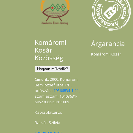
öss
kar
alak
vegy
fen
menn
érre
azt
am
Komáromi
Árgarancia
mag
Kosár
sző
Komáromi Kosár
olaj
Közösség
– E
ren
kaná
talá
ajá
Címünk: 2900, Komárom,
egy
Bem József utca 1/F.,
ant
adószám:
19366834-1-11
,
hat
számlaszám: 10403631-
meg
50527086-53811005
fer
val
elpu
Kapcsolattartó:
Egy
s
Bacsák Szilvia
meg
kór