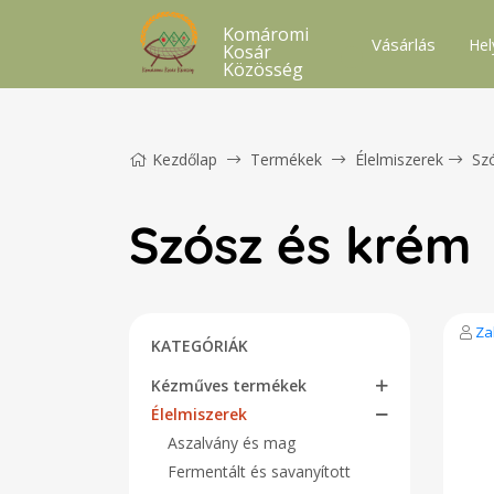
Komáromi
Vásárlás
Hel
Kosár
Közösség
Kezdőlap
Termékek
Élelmiszerek
Sz
Szósz és krém
Za
KATEGÓRIÁK
Kézműves termékek
Élelmiszerek
Aszalvány és mag
Fermentált és savanyított