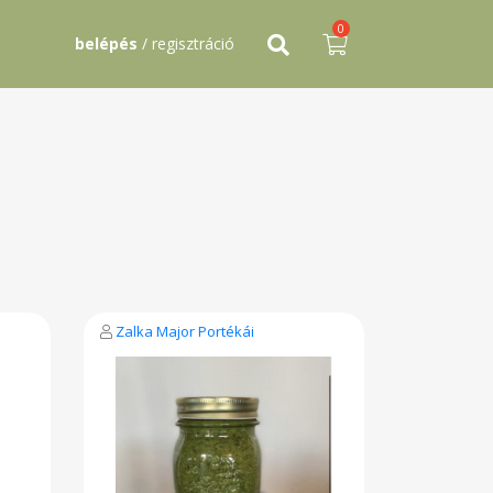
0
belépés
/ regisztráció
Zalka Major Portékái