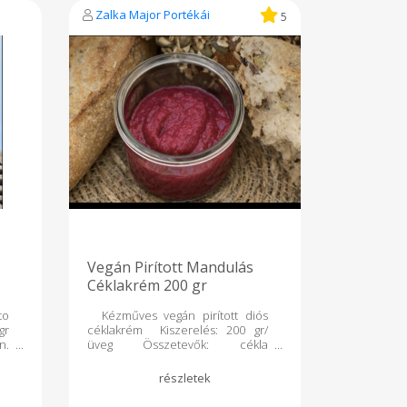
k,
erősíti az érfalakat, csökkenti a
Zalka Major Portékái
5
ek
vérnyomást és a
m:
koleszterinszintet.
os
és
Vegán Pirított Mandulás
Céklakrém 200 gr
o
Kézműves vegán pirított diós
gr
céklakrém Kiszerelés: 200 gr/
n.
üveg Összetevők: cékla
jt
(vegyszermentes
m,
gazdálkodásból),
io
mandula (vegyszermentes
aj
gazdálkodásból), extra szűz bio