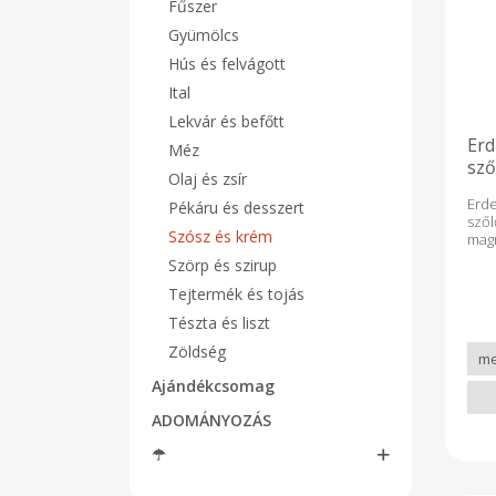
Fűszer
Gyümölcs
Hús és felvágott
Ital
Lekvár és befőtt
Erd
Méz
sző
Olaj és zsír
Erd
Pékáru és desszert
sző
Szósz és krém
mag
Ízl
Szörp és szirup
sze
tés
Tejtermék és tojás
ebéd
Tészta és liszt
sajt
hián
Zöldség
imm
(Urt
Ajándékcsomag
legj
mér
ADOMÁNYOZÁS
fok
serk
☂
hú
hat