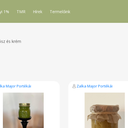
yi 1%
TMR
Hírek
Termelőink
ósz és krém
lka Major Portékái
Zalka Major Portékái