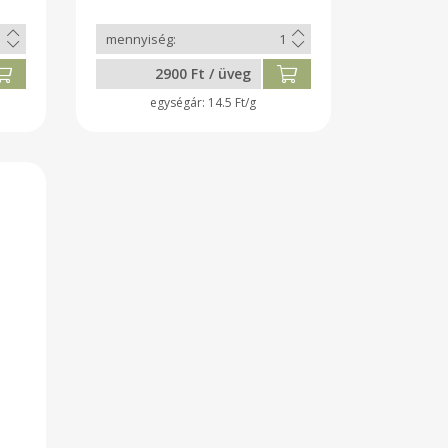
kókuszolaj, gyógyszerkönyvi
tisztaságú só, kakukkfű, őrölt
fehérbors.
2900 Ft / üveg
14.5 Ft/g