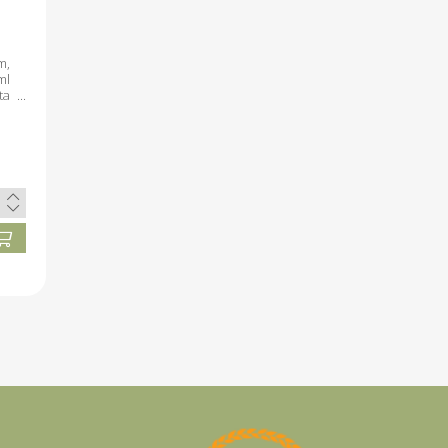
m,
ml
ta
a,
l.