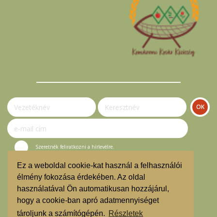
Szeretnék feliratkozni a hírlevélre.
Ez a weboldal cookie-kat használ a felhasználói
© Komáromi Kosár Közösség 2023.
élmény fokozása érdekében. Az oldal
használatával Ön automatikusan hozzájárul,
Vásárlási útmutató
hogy a cookie-ban apró adatmennyiséget
Hírlevél feliratkozás
tároljunk a számítógépén.
Részletek