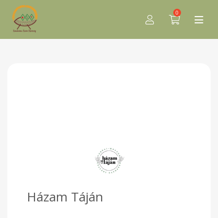
0
Házam Táján