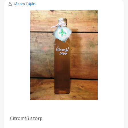
Házam Táján
Citromfű szörp