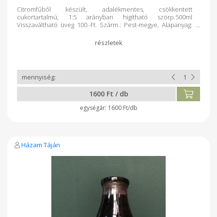
Citromfűből készült, adalékmentes, csökkentett
cukortartalmú, 1:5 arányban higítható szörp.500ml
Visszaváltható üveg 100.-Ft. Szárm.: Pest-megye, Alapanyag:
magyar őstermelői term. Term.módja: őstermelői gazd.
Feldolg.: elsődleges, kézműv.term. Csomagolás: üveg,
1600 Ft / db
1600 Ft/db
Házam Táján