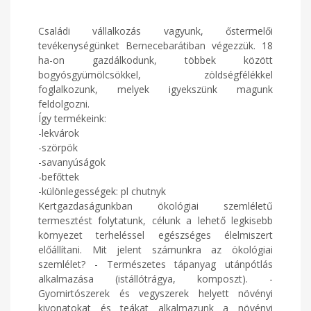
Családi vállalkozás vagyunk, őstermelői
tevékenységünket Bernecebarátiban végezzük. 18
ha-on gazdálkodunk, többek között
bogyósgyümölcsökkel, zöldségfélékkel
foglalkozunk, melyek igyekszünk magunk
feldolgozni.
Így termékeink:
-lekvárok
-szörpök
-savanyúságok
-befőttek
-különlegességek: pl chutnyk
Kertgazdaságunkban ökológiai szemléletű
termesztést folytatunk, célunk a lehető legkisebb
környezet terheléssel egészséges élelmiszert
előállítani. Mit jelent számunkra az ökológiai
szemlélet? - Természetes tápanyag utánpótlás
alkalmazása (istállótrágya, komposzt). -
Gyomirtószerek és vegyszerek helyett növényi
kivonatokat és teákat alkalmazunk a növényi