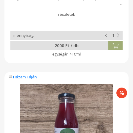
2000 Ft / db
4 Ft/ml
Házam Táján