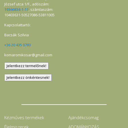
József utca 1/F., adószám:
19366834-1-11
, számlaszám:
10403631-50527086-53811005
Kapcsolattartó:
Bacsák Szilvia
+36 20 435 0783
komaromikosar@gmail.com
Kézműves termékek
Ajándékcsomag
Élelmiszerek
ADOMÁNYOZÁS