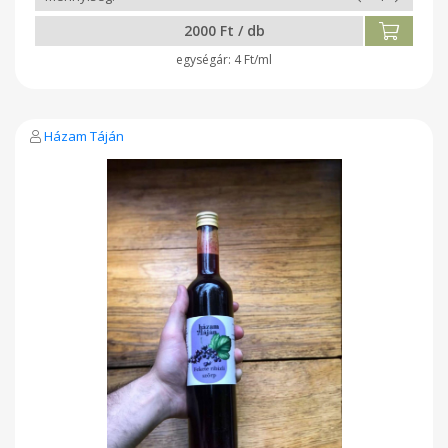
2000 Ft / db
4 Ft/ml
Házam Táján