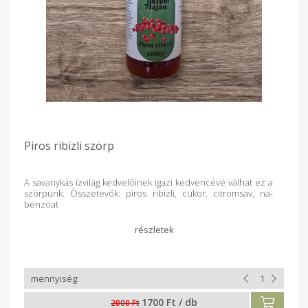
Piros ribizli szörp
A savanykás ízvilág kedvelőinek igazi kedvencévé válhat ez a
szörpünk. Összetevők: piros ribizli, cukor, citromsav, na-
benzoat
1700 Ft / db
2000 Ft