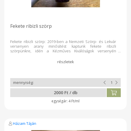
Fekete ribizli szörp
Fekete ribizli szörp: 2019-ben a Nemzeti Szörp- és Lekvár
versenyen arany minősítést kaptunk fekete ribizli
szörpünkre, idén a Kézműves Kiválóságok versenyén
különdíjban részesült ez a termékünk. Bernecebaráti
messzeföldön híres bogyósgyümölcs termesztéséről, a szörp
két fajta fekete ribizli ( Titánia és Otelo) együttes
felhasználásával készül, mely megadja a különleges ízvilágát,
aromáját. Összetétel: fekete ribizli, citromsav, cukor, na-
benzoát, ivóvíz
2000 Ft / db
4 Ft/ml
Házam Táján