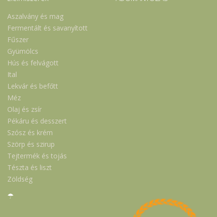
Aszalvány és mag
Fermentált és savanyított
Fűszer
Gyümölcs
Hús és felvágott
Ital
Lekvár és befőtt
Méz
Olaj és zsír
Pékáru és desszert
Szósz és krém
Szörp és szirup
Tejtermék és tojás
Tészta és liszt
Zöldség
☂