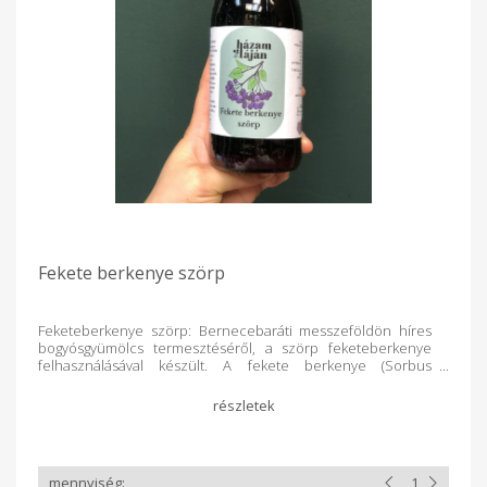
Fekete berkenye szörp
Feketeberkenye szörp: Bernecebaráti messzeföldön híres
bogyósgyümölcs termesztéséről, a szörp feketeberkenye
felhasználásával készült. A fekete berkenye (Sorbus
aucuparia) egy gazdag tápanyagokban, antioxidánsokban és
vitaminokban bővelkedő gyümölcs, amely jótékony hatással
van az immunrendszerre és a szív-érrendszerre. A
hagyományos népi gyógyászatban is elterjedt, különböző
betegségek kezelésére és megelőzésére alkalmazzák.
Összetétel: feketeberkenye, citromsav, cukor, ivóvíz