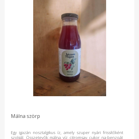
Málna szörp
Egy igazán nosztalgikus íz, amely szuper nyári frissítőként
szolgál. Összetevők: málna, víz, citromsav, cukor, na-benzoát