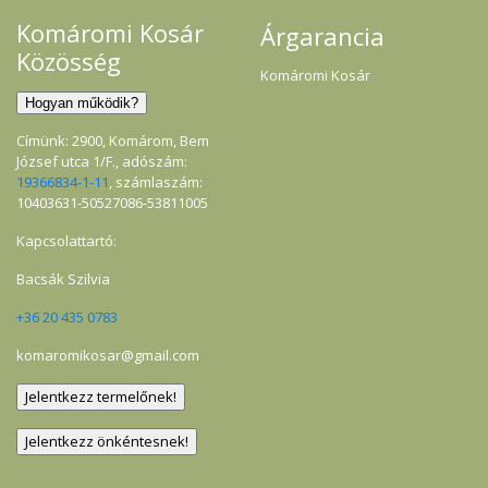
Komáromi Kosár
Árgarancia
Közösség
Komáromi Kosár
Címünk: 2900, Komárom, Bem
József utca 1/F., adószám:
19366834-1-11
, számlaszám:
10403631-50527086-53811005
Kapcsolattartó:
Bacsák Szilvia
+36 20 435 0783
komaromikosar@gmail.com