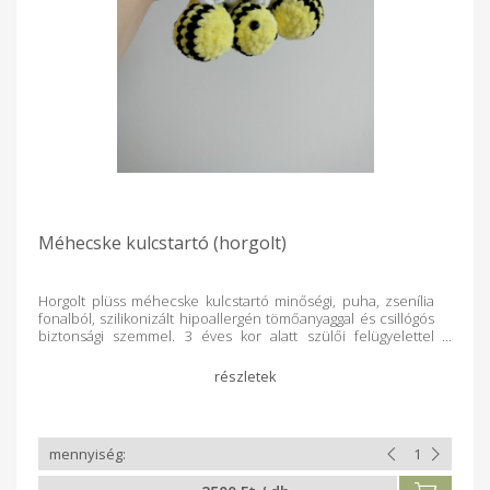
Méhecske kulcstartó (horgolt)
Horgolt plüss méhecske kulcstartó minőségi, puha, zsenília
fonalból, szilikonizált hipoallergén tömőanyaggal és csillógós
biztonsági szemmel. 3 éves kor alatt szülői felügyelettel
ajánlott használni! Tisztítás: mosózsákban (vagy
párnahuzatban, stb.) mosógépben mosható 30-40 fokon.
Szárítógépben szárítani tilos! Fehéríteni tilos!