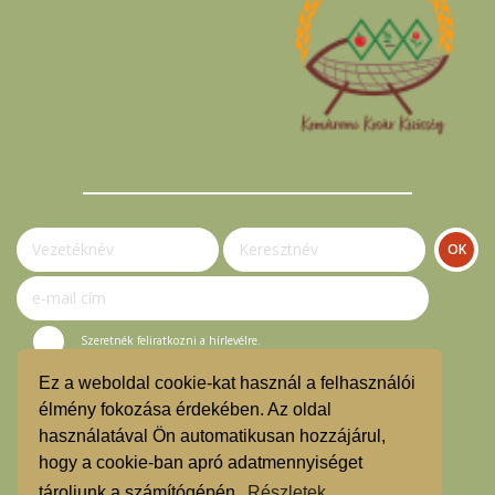
Szeretnék feliratkozni a hírlevélre.
Ez a weboldal cookie-kat használ a felhasználói
© Komáromi Kosár Közösség 2023.
élmény fokozása érdekében. Az oldal
használatával Ön automatikusan hozzájárul,
Vásárlási útmutató
hogy a cookie-ban apró adatmennyiséget
Hírlevél feliratkozás
tároljunk a számítógépén.
Részletek