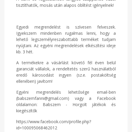
tisztíthatók, mosás után alapos öblítést igényelnek!
Egyedi megrendelést is szívesen felveszek.
Igyekszem mindenben rugalmas lenni, hogy a
lehető legszemélyreszabottabb terméket tudjam
nyújtani. Az egyéni megrendelések elkészítési ideje
kb. 3 hét.
A termékekre a vásárlást követő fél éven belül
garanciát vállalok, a rendeltetés szerű használatból
eredő károsodást ingyen (sz.e. postaköltség
ellenében) javítom!
Egyéni megrendelés lehetősége email-ben
(babszemfanni@gmail.com) vagy a Facebook
oldalamon: Babszem - Horgolt játékok és
kiegészítők
https://www.facebook.com/profile.php?
id=100095068462012