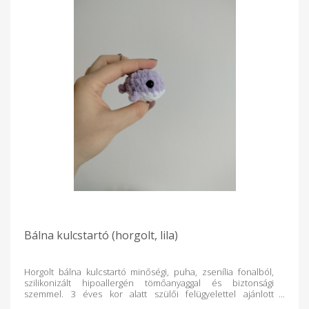
Bálna kulcstartó (horgolt, lila)
Horgolt bálna kulcstartó minőségi, puha, zsenília fonalból,
szilikonizált hipoallergén tömőanyaggal és biztonsági
szemmel. 3 éves kor alatt szülői felügyelettel ajánlott
használni! Tisztítás: mosózsákban (vagy párnahuzatban, stb.)