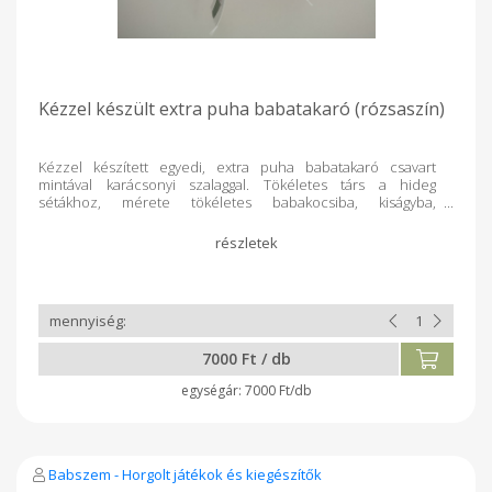
Kézzel készült extra puha babatakaró (rózsaszín)
Kézzel készített egyedi, extra puha babatakaró csavart
mintával karácsonyi szalaggal. Tökéletes társ a hideg
sétákhoz, mérete tökéletes babakocsiba, kiságyba,
hordozóba. Vastag szálú és nagyon meleg. Kb. 85x80 cm
7000 Ft / db
7000 Ft/db
Babszem - Horgolt játékok és kiegészítők