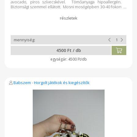
avocado, piros szívecskével. Tömőanyaga hipoallergén.
Biztonsági szemmel ellátott. Mosni mosógépben 30-40 fokon
lehet. Szárítógépben szárítani tilos! 3 éves kor alatt
használata szülői felügyelet mellett ajánlott!
4500 Ft / db
4500 Ft/db
Babszem - Horgolt játékok és kiegészítők