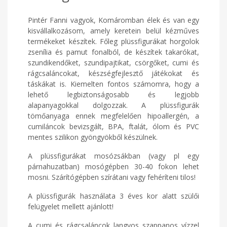
Pintér Fanni vagyok, Komáromban élek és van egy
kisvállalkozásom, amely keretein belül kézműves
termékeket készítek. Főleg plüssfigurákat horgolok
zsenília és pamut fonalból, de készítek takarókat,
szundikendőket, szundipajtikat, csörgőket, cumi és
rágcsaláncokat, készségfejlesztő játékokat és
táskákat is. Kiemelten fontos számomra, hogy a
lehető legbiztonságosabb és legjobb
alapanyagokkal dolgozzak. A plüssfigurák
tömőanyaga ennek megfelelően hipoallergén, a
cumiláncok bevizsgált, BPA, ftalát, ólom és PVC
mentes szilikon gyöngyökből készülnek.
A plüssfigurákat mosózsákban (vagy pl egy
párnahuzatban) mosógépben 30-40 fokon lehet
mosni. Szárítógépben szírátani vagy fehéríteni tilos!
A plüssfigurák használata 3 éves kor alatt szülői
felügyelet mellett ajánlott!
A cumi és rágcsaláncok langyos szappanos vízzel