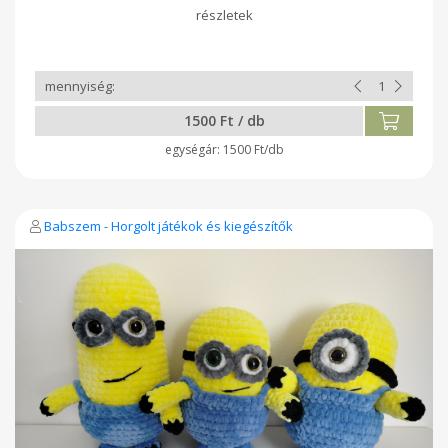
mosógépben mosható 30-40 fokon. Szárítógépben szárítani
tilos! Fehéríteni tilos!
1500 Ft / db
1500 Ft/db
Babszem - Horgolt játékok és kiegészítők