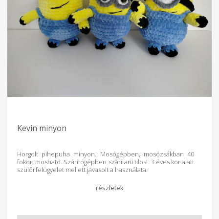
Kevin minyon
Horgolt pihepuha minyon. Mosógépben, mosózsákban 40
fokon mosható. Szárítógépben szárítani tilos! 3 éves kor alatt
szülői felügyelet mellett javasolt a használata.