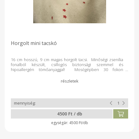
Horgolt mini tacskó
16 cm hosszú, 9 cm magas horgolt tacsi. Minőségi zsenília
fonalból készült, csillogós biztonsági szemmel és
hipoallergén tömőanyaggal! Mosógépben 30 fokon
mosózsákban mosható! Fehéríteni és szárítógépben
szárítani tilos! Használata 3 év alatti gyermekek számára
szülői felügyelet mellett ajánlott!
4500 Ft / db
4500 Ft/db