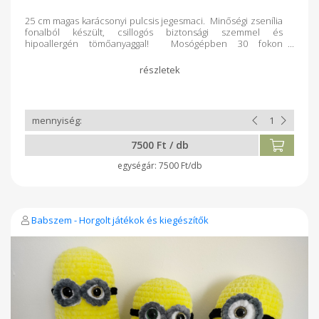
25 cm magas karácsonyi pulcsis jegesmaci. Minőségi zsenília
fonalból készült, csillogós biztonsági szemmel és
hipoallergén tömőanyaggal! Mosógépben 30 fokon
mosózsákban mosható! Fehéríteni és szárítógépben
szárítani tilos! Használata 3 év alatti gyermekek számára
szülői felügyelet mellett ajánlott!
7500 Ft / db
7500 Ft/db
Babszem - Horgolt játékok és kiegészítők