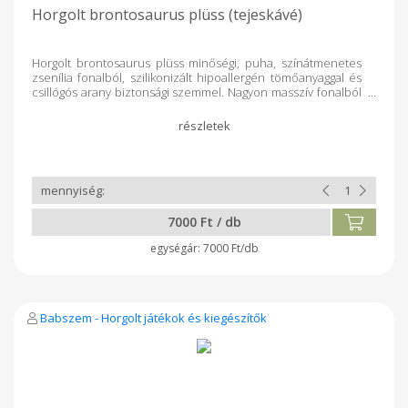
Horgolt brontosaurus plüss (tejeskávé)
Horgolt brontosaurus plüss minőségi, puha, színátmenetes
zsenília fonalból, szilikonizált hipoallergén tömőanyaggal és
csillógós arany biztonsági szemmel. Nagyon masszív fonalból
készült, tömött tapintású. 3 éves kor alatt szülői felügyelettel
ajánlott használni! Tisztítás: mosózsákban (vagy
párnahuzatban, stb.) mosógépben mosható 30-40 fokon.
Szárítógépben szárítani tilos! Fehéríteni tilos! A termék
mérete: 25 cm
7000 Ft / db
7000 Ft/db
Babszem - Horgolt játékok és kiegészítők