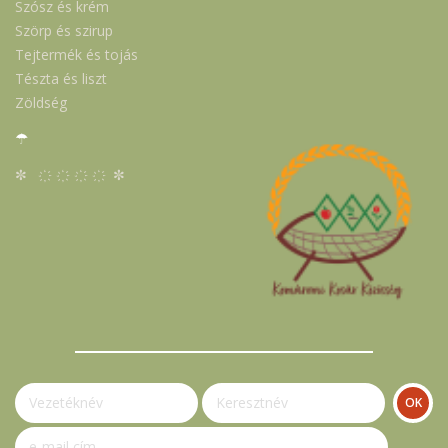
Szósz és krém
Szörp és szirup
Tejtermék és tojás
Tészta és liszt
Zöldség
☂
✼ ҉ ҉ ҉ ҉ ✼