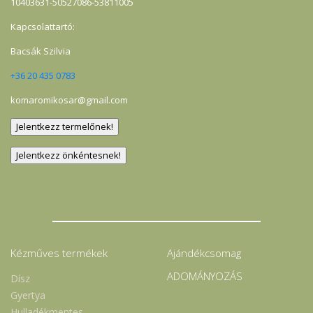
10403631-50527086-53811005
Kapcsolattartó:
Bacsák Szilvia
+36 20 435 0783
komaromikosar@gmail.com
Kézműves termékek
Ajándékcsomag
ADOMÁNYOZÁS
Dísz
Gyertya
Hulladékmentes