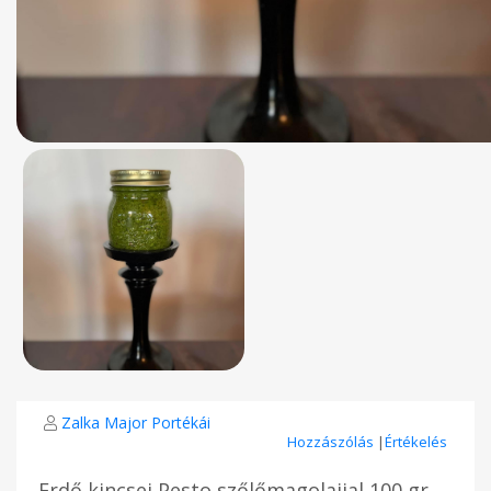
Zalka Major Portékái
Hozzászólás
|
Értékelés
Erdő kincsei Pesto szőlőmagolajjal 100 gr