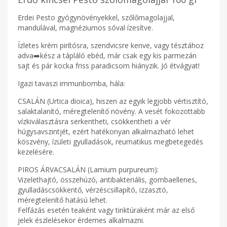
Erdei Pesto gyógynövényekkel, szőlőmagolajjal,
mandulával, magnéziumos sóval ízesítve.
Ízletes krém pirítósra, szendvicsre kenve, vagy tésztához
adva➡️kész a tápláló ebéd, már csak egy kis parmezán
sajt és pár kocka friss paradicsom hiányzik. Jó étvágyat!
Igazi tavaszi immunbomba, hála:
CSALÁN (Urtica dioica), hiszen az egyik legjobb vértisztító,
salaktalanító, méregtelenítő növény. A vesét fokozottabb
vízkiválasztásra serkentheti, csökkentheti a vér
húgysavszintjét, ezért hatékonyan alkalmazható lehet
köszvény, ízületi gyulladások, reumatikus megbetegedés
kezelésére.
PIROS ÁRVACSALÁN (Lamium purpureum):
Vizelethajtó, összehúzó, antibakteriális, gombaellenes,
gyulladáscsökkentő, vérzéscsillapító, izzasztó,
méregtelenítő hatású lehet.
Felfázás esetén teaként vagy tinktúraként már az első
jelek észlelésekor érdemes alkalmazni.