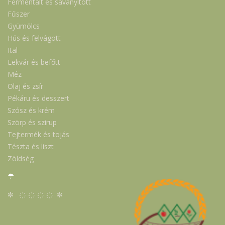
Fermentált és savanyított
Fűszer
Gyümölcs
Hús és felvágott
Ital
Lekvár és befőtt
Méz
Olaj és zsír
Pékáru és desszert
Szósz és krém
Szörp és szirup
Tejtermék és tojás
Tészta és liszt
Zöldség
☂
✼ ҉ ҉ ҉ ҉ ✼