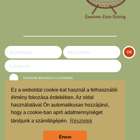
Szeretnék feliratkozni a hírlevélre.
Ez a weboldal cookie-kat használ a felhasználói
© Komáromi Kosár Közösség 2023.
élmény fokozása érdekében. Az oldal
használatával Ön automatikusan hozzájárul,
Vásárlási útmutató
hogy a cookie-ban apró adatmennyiséget
Hírlevél feliratkozás
tároljunk a számítógépén.
Részletek
Árgarancia
Értem