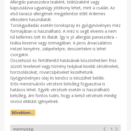
Allergiás panaszokra teaként, tinktúraként vagy
kapszulázva ugyanúgy jótékony lehet, mint a csalán. Az
első tavaszi allergének megjelenése előtt érdemes
elkezdeni használatát.
Torokgyulladás esetén torokspray és gyógynövényes méz
formájában is használható. A méz is segít elvenni a nem
túl kellemes ízét és illatát. Így is jó allergiás panaszokra –
teába keverve vagy önmagában. A piros árvacsalános
mézet kenyérre, zabpehelyre, desszertekre is lehet
csorgatni.
Összehúzó és fertőtlenítő hatásának köszönhetően friss
zúzott leveleivel vagy tömény teájával kisebb sérüléseket,
horzsolásokat, rovarcsípéseket kezelhetünk.
Gyógynövényes olaj és kenőcs is készülhet belőle.
Erős menstruációs vérzésre belsőleg fogyasztva is
hatásos lehet. Egyéb vérzések esetén is használható
belsőleg, ám fontos tudni, hogy a belső vérzések mindig
orvosi ellátást igényelnek.
Bővebben…