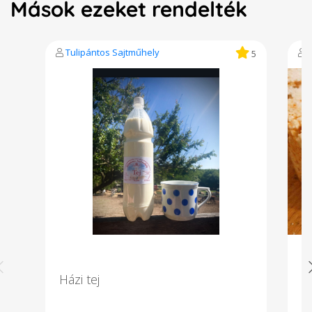
Mások ezeket rendelték
Tulipántos Sajtműhely
5
Házi tej
C