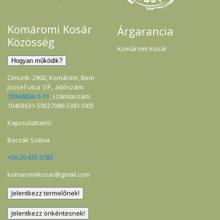
Komáromi Kosár
Árgarancia
Közösség
Komáromi Kosár
Címünk: 2900, Komárom, Bem
József utca 1/F., adószám:
19366834-1-11
, számlaszám:
10403631-50527086-53811005
Kapcsolattartó:
Bacsák Szilvia
+36 20 435 0783
komaromikosar@gmail.com