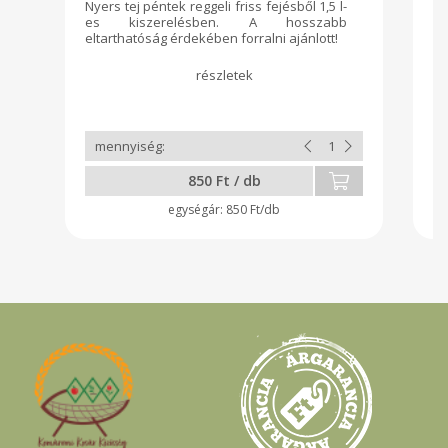
Nyers tej péntek reggeli friss fejésből 1,5 l-
Fr
es kiszerelésben. A hosszabb
sa
eltarthatóság érdekében forralni ajánlott!
íz
vo
850 Ft / db
850 Ft/db