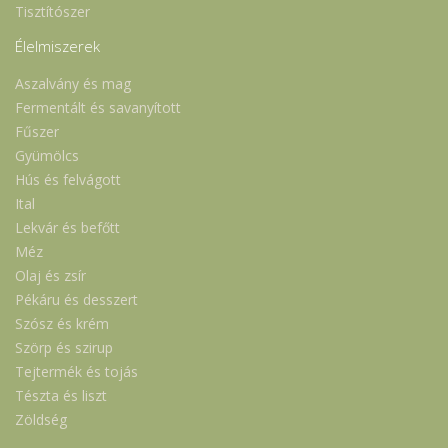
Tisztítószer
Élelmiszerek
Aszalvány és mag
Fermentált és savanyított
Fűszer
Gyümölcs
Hús és felvágott
Ital
Lekvár és befőtt
Méz
Olaj és zsír
Pékáru és desszert
Szósz és krém
Szörp és szirup
Tejtermék és tojás
Tészta és liszt
Zöldség