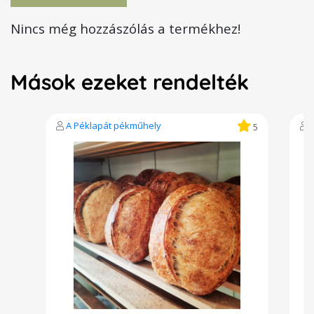
Nincs még hozzászólás a termékhez!
Mások ezeket rendelték
A Péklapát pékműhely
5