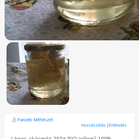
Parizek Méhészet
Hozzászólás
|
Értékelés
Lépes akácméz 250g BIO jellegű 100%