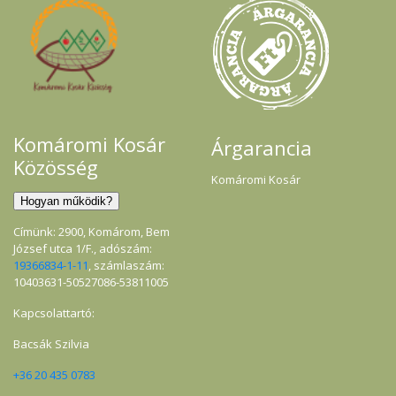
Komáromi Kosár
Árgarancia
Közösség
Komáromi Kosár
Címünk: 2900, Komárom, Bem
József utca 1/F., adószám:
19366834-1-11
, számlaszám:
10403631-50527086-53811005
Kapcsolattartó:
Bacsák Szilvia
+36 20 435 0783