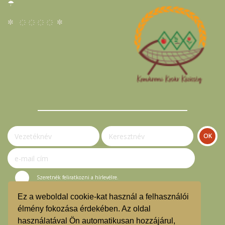
☂
✼ ҉ ҉ ҉ ҉ ✼
Szeretnék feliratkozni a hírlevélre.
Ez a weboldal cookie-kat használ a felhasználói
© Komáromi Kosár Közösség 2023.
élmény fokozása érdekében. Az oldal
használatával Ön automatikusan hozzájárul,
Vásárlási útmutató