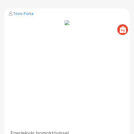
Tövis Porta
Eperlekvár homoktövissel