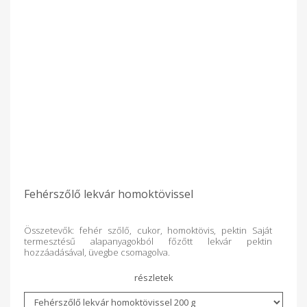
Fehérszőlő lekvár homoktövissel
Összetevők: fehér szőlő, cukor, homoktövis, pektin Saját
termesztésű alapanyagokból főzőtt lekvár pektin
hozzáadásával, üvegbe csomagolva.