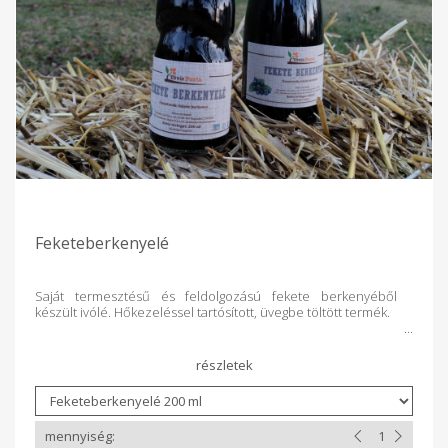
Feketeberkenyelé
Saját termesztésű és feldolgozású fekete berkenyéből
készült ivólé. Hőkezeléssel tartósított, üvegbe töltött termék.