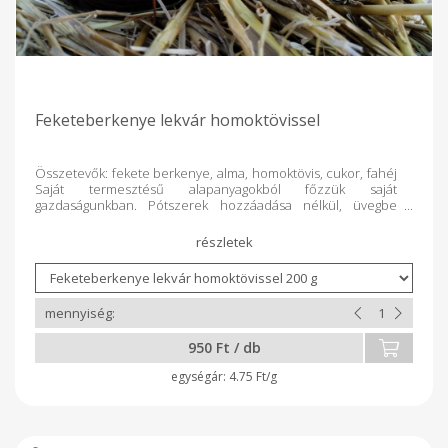
Feketeberkenye lekvár homoktövissel
Összetevők: fekete berkenye, alma, homoktövis, cukor, fahéj
Saját termesztésű alapanyagokból főzzük saját
gazdaságunkban. Pótszerek hozzáadása nélkül, üvegbe
csomagolva kínáljuk.
950 Ft / db
4.75 Ft/g