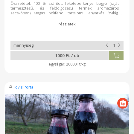
Összetétel: 100 % szárított feketeberkenye bogyó (saját
termesztésű, és feldolgozású termék aromazárós
zacskóban) Magas polifenol tartalom! Fanyarkás ízvilág.
Forrásban lévő vízben 10-15 percig áztatni.
1000 Ft / db
20000 Ft/kg
Tövis Porta