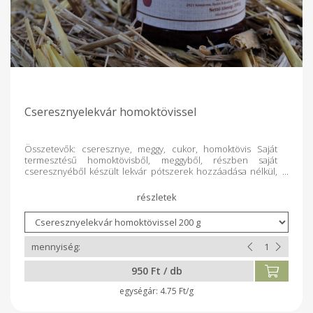
Cseresznyelekvár homoktövissel
Összetevők: cseresznye, meggy, cukor, homoktövis Saját
termesztésű homoktövisből, meggyből, részben saját
cseresznyéből készült lekvár pótszerek hozzáadása nélkül,
üvegbe csomagolva. Saját gazdaságunkban készítjük
szeretettel.
950 Ft / db
4.75 Ft/g