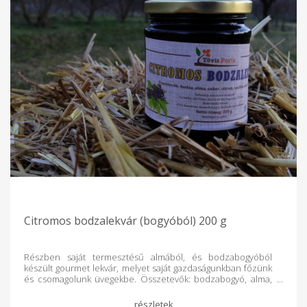
Citromos bodzalekvár (bogyóból) 200 g
Részben saját termesztésű almából, és bodzabogyóból
készült gourmet lekvár, melyet saját gazdaságunkban főzünk
és csomagolunk üvegekbe. Összetevők: bodzabogyó, alma,
cukor, biocitrom, vaníliás cukor, fahéj