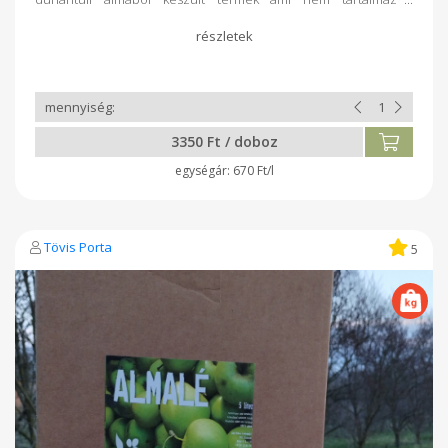
pótszereket. Dunántúli gazdaságban feldolgozva és
csomagolva.
3350 Ft / doboz
670 Ft/l
Tövis Porta
5