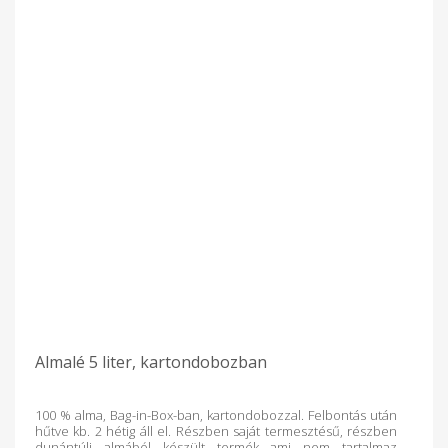
Almalé 5 liter, kartondobozban
100 % alma, Bag-in-Box-ban, kartondobozzal. Felbontás után
hűtve kb. 2 hétig áll el. Részben saját termesztésű, részben
dunántúli almából készült termék ami nem tartalmaz