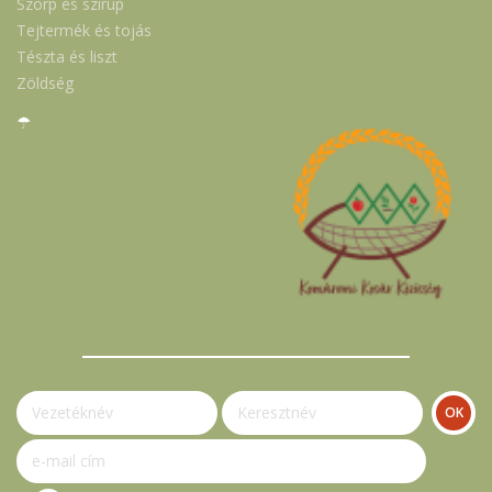
Szörp és szirup
Tejtermék és tojás
Tészta és liszt
Zöldség
☂