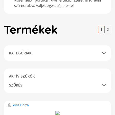
Kistermelői portékáinkkal értéket szeretnénk adni
számotokra. Váljék egészségetekre!
Termékek
1
2
KATEGÓRIÁK
AKTÍV SZŰRŐK
SZŰRÉS
Tövis Porta