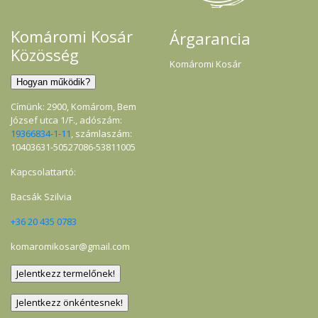
Komáromi Kosár
Árgarancia
Közösség
Komáromi Kosár
Címünk: 2900, Komárom, Bem
József utca 1/F., adószám:
19366834-1-11
, számlaszám:
10403631-50527086-53811005
Kapcsolattartó:
Bacsák Szilvia
+36 20 435 0783
komaromikosar@gmail.com