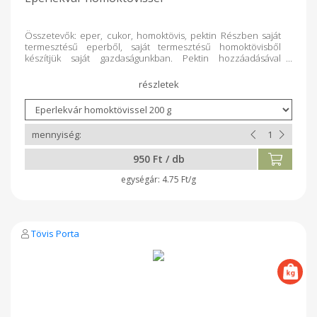
Összetevők: eper, cukor, homoktövis, pektin Részben saját
termesztésű eperből, saját termesztésű homoktövisből
készítjük saját gazdaságunkban. Pektin hozzáadásával
főzzük, üvegbe csomagolva kínáljuk Nektek.
950 Ft / db
4.75 Ft/g
Tövis Porta