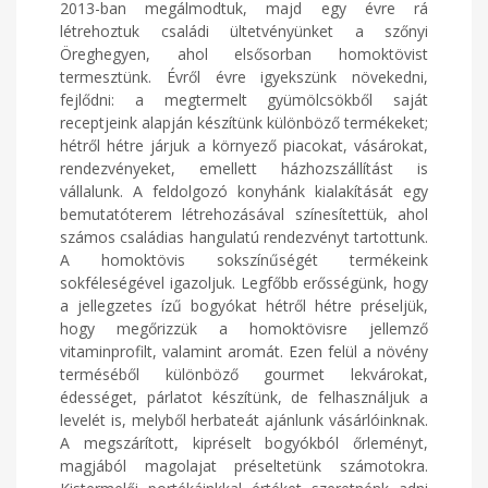
2013-ban megálmodtuk, majd egy évre rá
létrehoztuk családi ültetvényünket a szőnyi
Öreghegyen, ahol elsősorban homoktövist
termesztünk. Évről évre igyekszünk növekedni,
fejlődni: a megtermelt gyümölcsökből saját
receptjeink alapján készítünk különböző termékeket;
hétről hétre járjuk a környező piacokat, vásárokat,
rendezvényeket, emellett házhozszállítást is
vállalunk. A feldolgozó konyhánk kialakítását egy
bemutatóterem létrehozásával színesítettük, ahol
számos családias hangulatú rendezvényt tartottunk.
A homoktövis sokszínűségét termékeink
sokféleségével igazoljuk. Legfőbb erősségünk, hogy
a jellegzetes ízű bogyókat hétről hétre préseljük,
hogy megőrizzük a homoktövisre jellemző
vitaminprofilt, valamint aromát. Ezen felül a növény
terméséből különböző gourmet lekvárokat,
édességet, párlatot készítünk, de felhasználjuk a
levelét is, melyből herbateát ajánlunk vásárlóinknak.
A megszárított, kipréselt bogyókból őrleményt,
magjából magolajat préseltetünk számotokra.