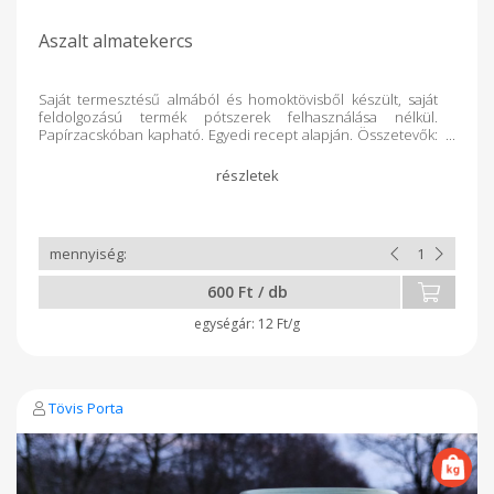
Aszalt almatekercs
Saját termesztésű almából és homoktövisből készült, saját
feldolgozású termék pótszerek felhasználása nélkül.
Papírzacskóban kapható. Egyedi recept alapján. Összetevők:
alma, homoktövis CSINTA néven is ismert
600 Ft / db
12 Ft/g
Tövis Porta