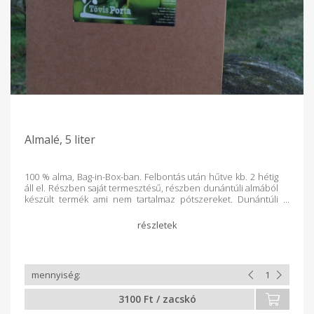
Almalé, 5 liter
100 % alma, Bag-in-Box-ban. Felbontás után hűtve kb. 2 hétig
áll el. Részben saját termesztésű, részben dunántúli almából
készült termék ami nem tartalmaz pótszereket. Dunántúli
gazdaságban feldolgozva és csomagolva.
3100 Ft / zacskó