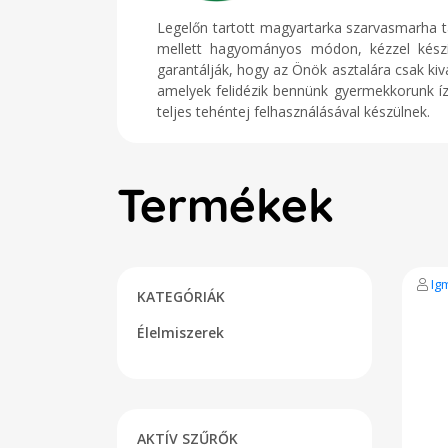
Legelőn tartott magyartarka szarvasmarha 
mellett hagyományos módon, kézzel készít
garantálják, hogy az Önök asztalára csak kivá
amelyek felidézik bennünk gyermekkorunk ízl
teljes tehéntej felhasználásával készülnek.
Termékek
Ig
KATEGÓRIÁK
Élelmiszerek
AKTÍV SZŰRŐK