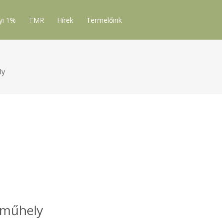
yi 1%
TMR
Hírek
Termelőink
ly
tműhely