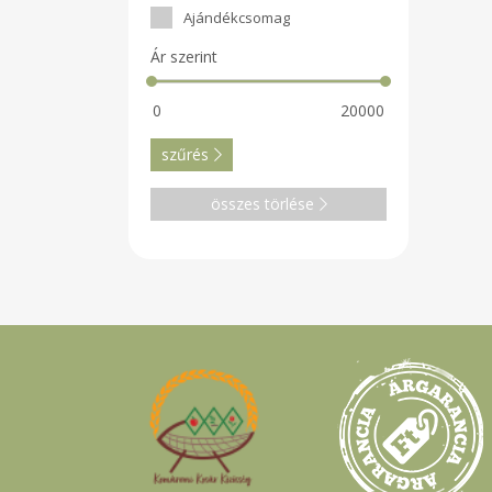
Ajándékcsomag
Ár szerint
szűrés
összes törlése