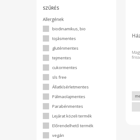
SZŰRÉS
Allergének
biodinamikus, bio
Ház
tojásmentes
gluténmentes
Mag
fris
tejmentes
cukormentes
sls free
Állatkísérletmentes
Pálmaolajmentes
Parabénmentes
Lejárat közeli termék
Előrendelhető termék
vegán