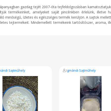
tápanyagban gazdag tejét 2007-óta tejfeldolgozásban kamatoztatj
jük termékeinket, amelyeket saját pincénkben érlelünk, illetve h
ló minőségű, ízletes és egészséges termék kerüljön. A sajtok mellett jo
etes tejtermékeit. Mindemellett termékeink tartósítószer, aroma, ill
mándi Sajtműhely
Igmándi Sajtműhely