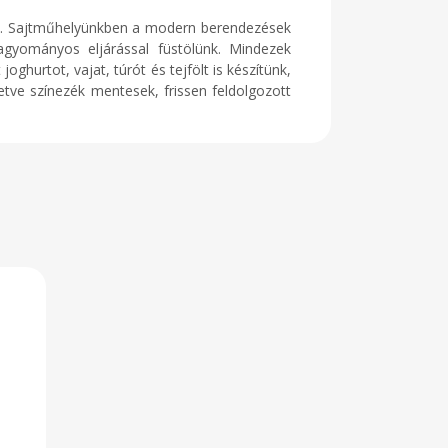
uk. Sajtműhelyünkben a modern berendezések
agyományos eljárással füstölünk. Mindezek
ghurtot, vajat, túrót és tejfölt is készítünk,
etve színezék mentesek, frissen feldolgozott