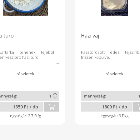
i túró
Házi vaj
yartarka tehenek tejéből
Pasztőrözött édes tejszínb
sen készített házi túró.
frissen köpülve.
1350 Ft / db
1800 Ft / db
2.7 Ft/g
9 Ft/g