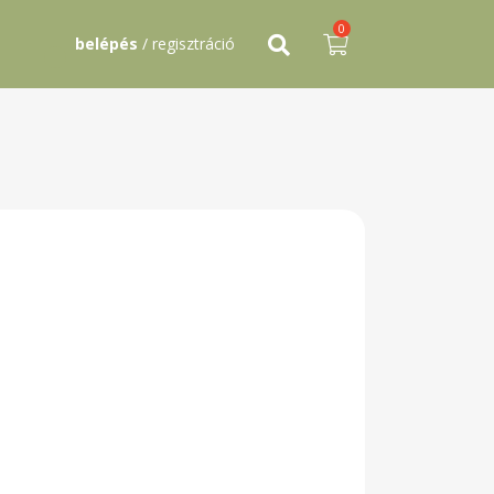
0
belépés
/ regisztráció