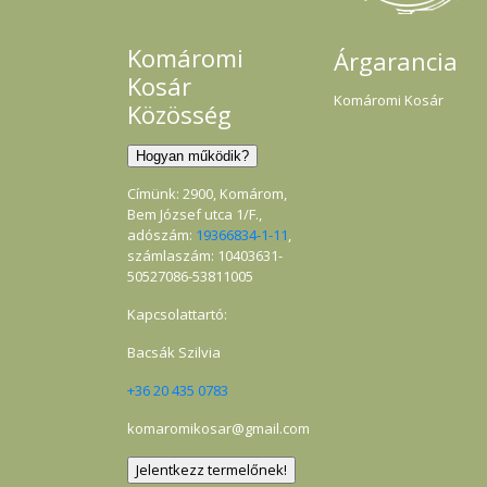
Komáromi
Árgarancia
Kosár
Komáromi Kosár
Közösség
Címünk: 2900, Komárom,
Bem József utca 1/F.,
adószám:
19366834-1-11
,
számlaszám: 10403631-
50527086-53811005
Kapcsolattartó:
Bacsák Szilvia
+36 20 435 0783
komaromikosar@gmail.com