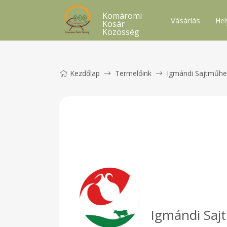
Komáromi
Vásárlás
Hel
Kosár
Közösség
Kezdőlap
Termelőink
Igmándi Sajtműhe
Igmándi Saj