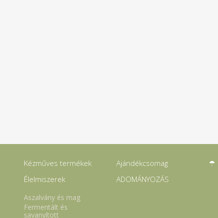
Kézműves termékek
Ajándékcsomag
☂
Élelmiszerek
ADOMÁNYOZÁS
Aszalvány és mag
Fermentált és
savanyított