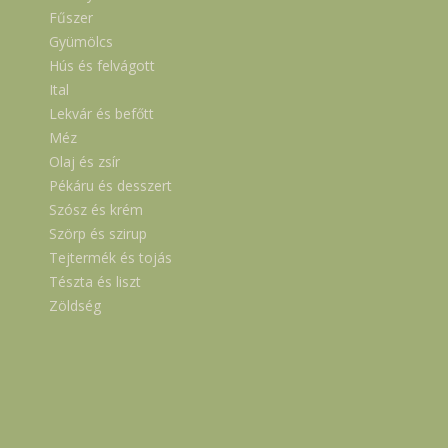
Fűszer
Gyümölcs
Hús és felvágott
Ital
Lekvár és befőtt
Méz
Olaj és zsír
Pékáru és desszert
Szósz és krém
Szörp és szirup
Tejtermék és tojás
Tészta és liszt
Zöldség