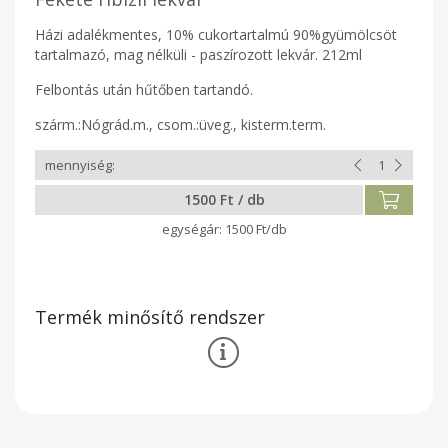
Házi adalékmentes, 10% cukortartalmú 90%gyümölcsöt
tartalmazó, mag nélküli - paszírozott lekvár. 212ml
Felbontás után hűtőben tartandó.
szárm.:Nógrád.m., csom.:üveg., kisterm.term.
1500 Ft / db
1500 Ft/db
Termék minősítő rendszer