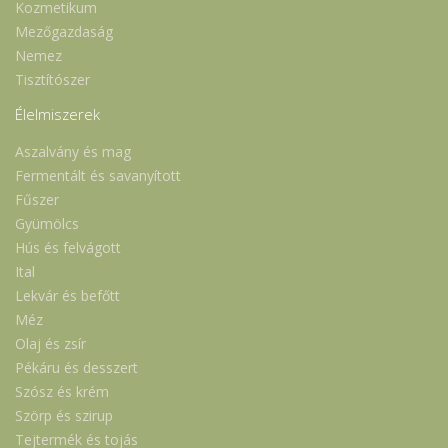
Kozmetikum
Mezőgazdaság
Nemez
Tisztítószer
Élelmiszerek
Aszalvány és mag
Fermentált és savanyított
Fűszer
Gyümölcs
Hús és felvágott
Ital
Lekvár és befőtt
Méz
Olaj és zsír
Pékáru és desszert
Szósz és krém
Szörp és szirup
Tejtermék és tojás