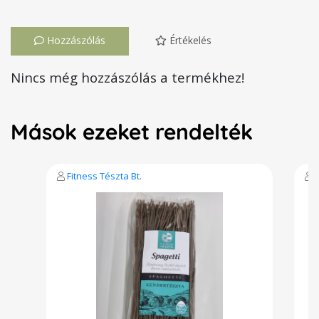
Hozzászólás
Értékelés
Nincs még hozzászólás a termékhez!
Mások ezeket rendelték
Fitness Tészta Bt.
F