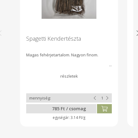
Spagetti Kendertészta
H
K
Magas fehérjetartalom. Nagyon finom.
Pá
ar
ú
F
vi
m
a
fo
Eg
785 Ft / csomag
3.14 Ft/g