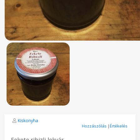
Kiskonyha
Hozzászólás
|
Értékelés
Fekete ribizli lekvár