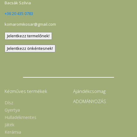
Bacsák Szilvia
+36 20 435 0783
komaromikosar@gmail.com
Kézműves termékek
Ajándékcsomag
ADOMÁNYOZÁS
Dísz
Gyertya
Hulladékmentes
Játék
Kerámia