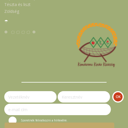
Tészta és liszt
Zöldség
☂
✼ ҉ ҉ ҉ ҉ ✼
Szeretnék feliratkozni a hírlevélre.