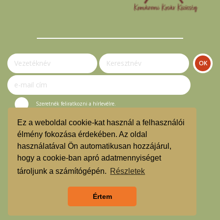
Szeretnék feliratkozni a hírlevélre.
Ez a weboldal cookie-kat használ a felhasználói
© Komáromi Kosár Közösség 2023.
élmény fokozása érdekében. Az oldal
használatával Ön automatikusan hozzájárul,
Vásárlási útmutató
hogy a cookie-ban apró adatmennyiséget
Hírlevél feliratkozás
tároljunk a számítógépén.
Részletek
Árgarancia
Értem