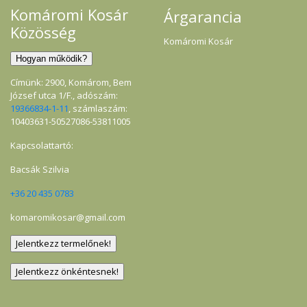
Komáromi Kosár
Árgarancia
Közösség
Komáromi Kosár
Címünk: 2900, Komárom, Bem
József utca 1/F., adószám:
19366834-1-11
, számlaszám:
10403631-50527086-53811005
Kapcsolattartó:
Bacsák Szilvia
+36 20 435 0783
komaromikosar@gmail.com