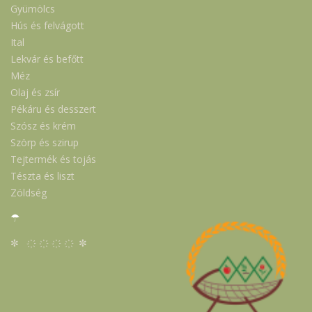
Gyümölcs
Hús és felvágott
Ital
Lekvár és befőtt
Méz
Olaj és zsír
Pékáru és desszert
Szósz és krém
Szörp és szirup
Tejtermék és tojás
Tészta és liszt
Zöldség
☂
✼ ҉ ҉ ҉ ҉ ✼